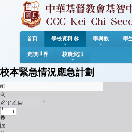
首頁
學校資料
學與教
學
走讀世界
校慶資訊
校本緊急情況應急計劃