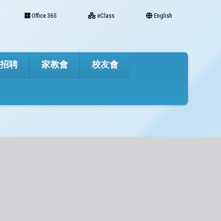
Office 365
eClass
English
才招聘
家教會
校友會