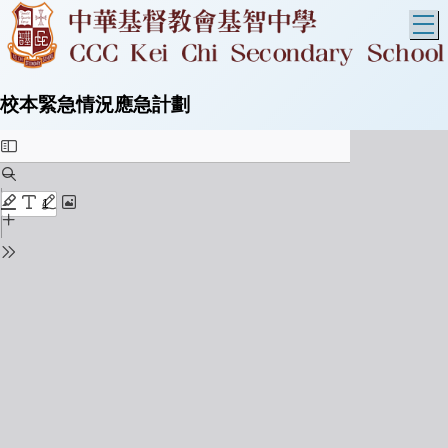
T
校本緊急情況應急計劃