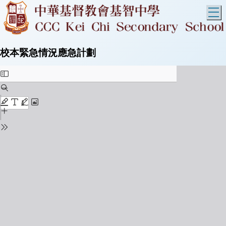
T
校本緊急情況應急計劃