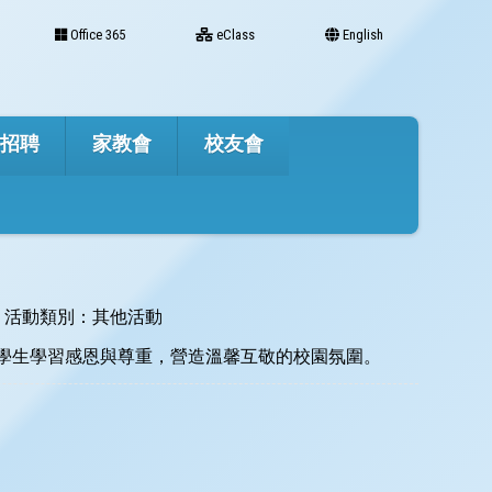
Office 365
eClass
English
才招聘
家教會
校友會
活動類別：其他活動
讓學生學習感恩與尊重，營造溫馨互敬的校園氛圍。