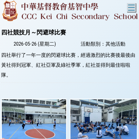
T
四社競技月～閃避球比賽
2026-05-26 (星期二)
活動類別：其他活動
四社舉行了一年一度的閃避球比賽，經過激烈的比賽後最後由
黃社得到冠軍、紅社亞軍及綠社季軍，紅社並得到最佳啦啦
隊。