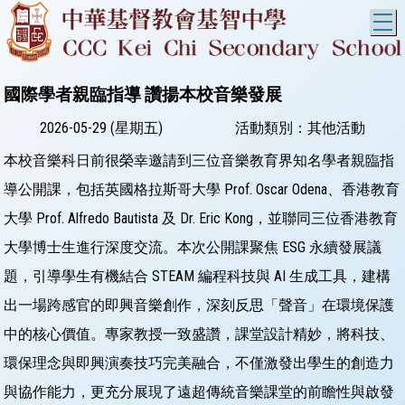
T
國際學者親臨指導 讚揚本校音樂發展
2026-05-29 (星期五)
活動類別：其他活動
本校音樂科日前很榮幸邀請到三位音樂教育界知名學者親臨指
導公開課，包括英國格拉斯哥大學 Prof. Oscar Odena、香港教育
大學 Prof. Alfredo Bautista 及 Dr. Eric Kong，並聯同三位香港教育
大學博士生進行深度交流。 ​本次公開課聚焦 ESG 永續發展議
題，引導學生有機結合 STEAM 編程科技與 AI 生成工具，建構
出一場跨感官的即興音樂創作，深刻反思「聲音」在環境保護
中的核心價值。專家教授一致盛讚，課堂設計精妙，將科技、
環保理念與即興演奏技巧完美融合，不僅激發出學生的創造力
與協作能力，更充分展現了遠超傳統音樂課堂的前瞻性與啟發