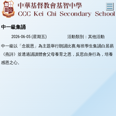
T
中一級集誦
2026-06-05 (星期五)
活動類別：其他活動
中一級以「念親恩」為主題舉行朗誦比賽,每班學生集誦白居易
《燕詩》並透過誦讀體會父母養育之恩，反思自身行為，培養
感恩之心。