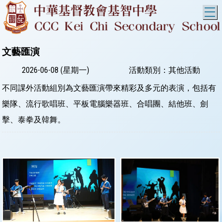
T
文藝匯演
2026-06-08 (星期一)
活動類別：其他活動
不同課外活動組別為文藝匯演帶來精彩及多元的表演，包括有
樂隊、流行歌唱班、平板電腦樂器班、合唱團、結他班、劍
擊、泰拳及韓舞。