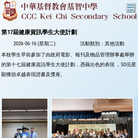
T
第17屆健康資訊學生大使計劃
2026-06-16 (星期二)
活動類別：其他活動
本校學生早前參加了由政府電影、報刊及物品管理辦事處舉辦
的第十七屆健康資訊學生大使計劃，憑藉出色的表現 ，5D伍星
顯獲頒卓越表現證書及獎座。