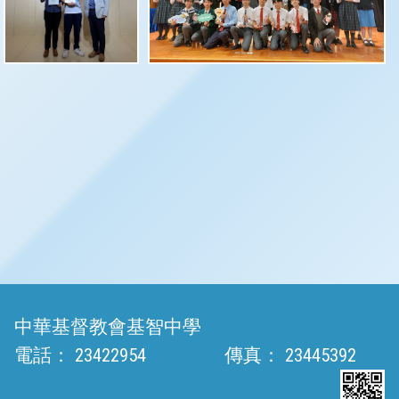
中華基督教會基智中學
電話：
23422954
傳真：
23445392