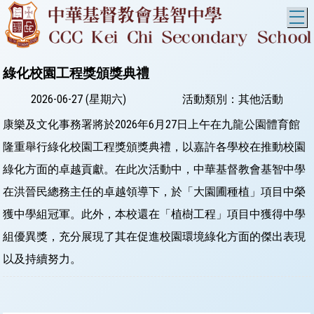
T
綠化校園工程獎頒獎典禮
2026-06-27 (星期六)
活動類別：其他活動
康樂及文化事務署將於2026年6月27日上午在九龍公園體育館
隆重舉行綠化校園工程獎頒獎典禮，以嘉許各學校在推動校園
綠化方面的卓越貢獻。在此次活動中，中華基督教會基智中學
在洪晉民總務主任的卓越領導下，於「大園圃種植」項目中榮
獲中學組冠軍。此外，本校還在「植樹工程」項目中獲得中學
組優異獎，充分展現了其在促進校園環境綠化方面的傑出表現
以及持續努力。