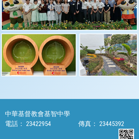
中華基督教會基智中學
電話：
23422954
傳真：
23445392