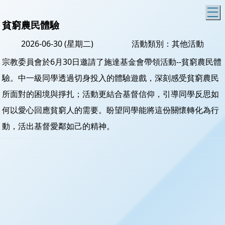
T
貧窮農民體驗
2026-06-30 (星期二)
活動類別：其他活動
宗教委員會於6月30日邀請了施達基金會帶領活動--貧窮農民體
驗。中一級同學透過切身投入的體驗遊戲，深刻感受貧窮農民
所面對的困境與掙扎；活動更結合基督信仰，引導同學反思如
何以愛心回應貧窮人的需要。盼望同學能將這份關懷轉化為行
動，活出基督愛鄰如己的精神。