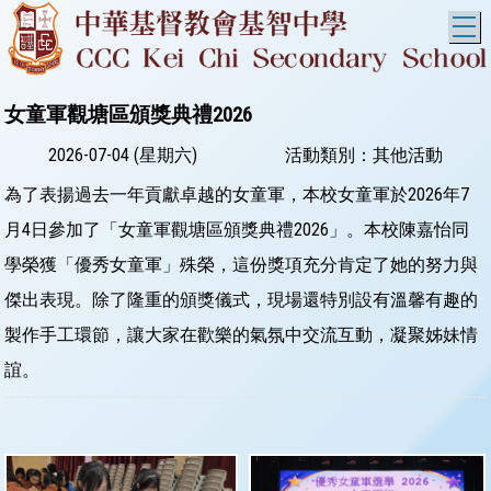
T
女童軍觀塘區頒獎典禮2026
2026-07-04 (星期六)
活動類別：其他活動
為了表揚過去一年貢獻卓越的女童軍，本校女童軍於2026年7
月4日參加了「女童軍觀塘區頒獎典禮2026」。本校陳嘉怡同
學榮獲「優秀女童軍」殊榮，這份獎項充分肯定了她的努力與
傑出表現。除了隆重的頒獎儀式，現場還特別設有溫馨有趣的
製作手工環節，讓大家在歡樂的氣氛中交流互動，凝聚姊妹情
誼。