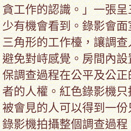
貪工作的認識。」一張呈
少有機會看到。
錄影會面
三角形的工作檯
，讓
調查
避免對峙感覺。
房間內設
保調查過程在公平及公正
者的人權。紅色錄影機只
被會見的人
可以得到一份
錄影機拍攝整個調查過程