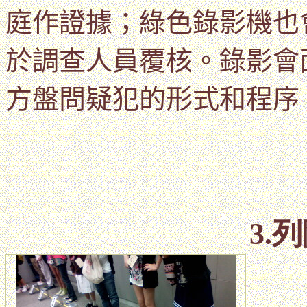
庭作證據；綠色錄影機也
於
調查人員覆核。錄影會
方盤問疑犯的形式和程序
3.