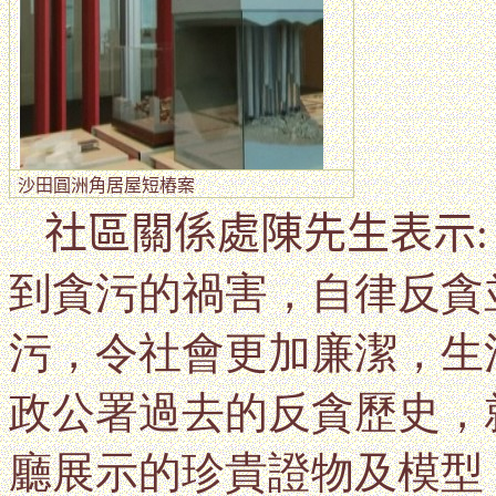
沙田圓洲角居屋短樁案
社區關係處陳先生表示
到貪污的禍害，自律反貪
污，令社會更加廉潔，生
政公署過去的反貪歷史，
廳展示的珍貴證物及模型