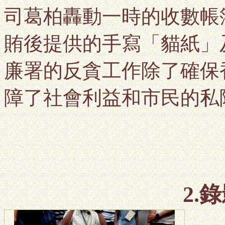
司葛柏轟動一時的收數帳
賄後提供的手寫「貓紙」
廉署的反貪工作除了確保
障了社會利益和市民的私
2.