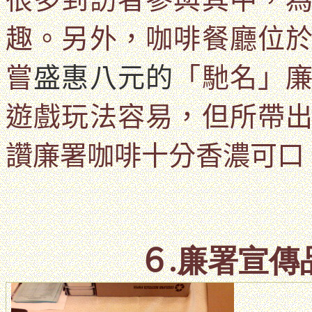
趣。另外，
咖啡餐廳位
嘗
盛惠八元的
「馳名」
遊戲玩法容易，但所帶
讚廉署咖啡十分香濃可口
６
.廉署宣