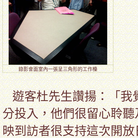
錄影會面室內
一張呈三角形的工作檯
遊客杜先生讚揚：「我
分投入，他們很留心聆聽
映到訪者很支持這次開放