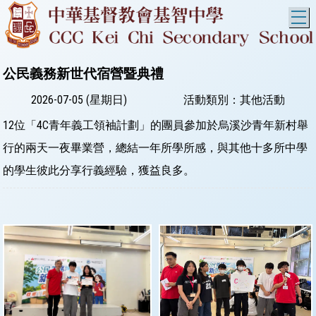
T
公民義務新世代宿營暨典禮
2026-07-05 (星期日)
活動類別：其他活動
12位「4C青年義工領袖計劃」的團員參加於烏溪沙青年新村舉
行的兩天一夜畢業營，總結一年所學所感，與其他十多所中學
的學生彼此分享行義經驗，獲益良多。