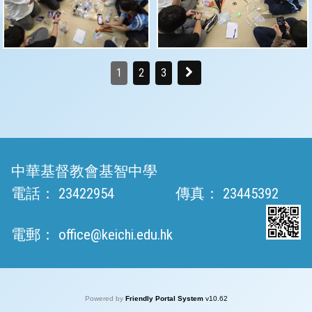
1
2
3
中華基督教會基智中學
電話：
23422954
傳真：
23445392
電郵：
office@keichi.edu.hk
Powered by
Friendly Portal System
v
10.62