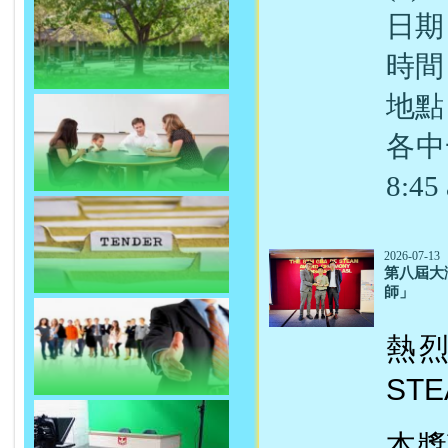
日期：
時間
地點
各中
8:4
2026-07-13
第八屆大
師」
熱烈
ST
本獎